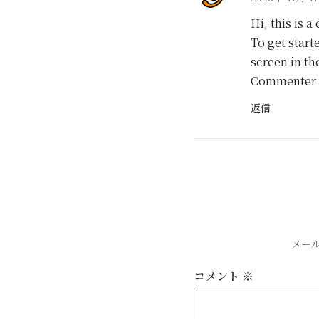
Hi, this is 
To get start
screen in th
Commenter 
返信
メー
コメント
※