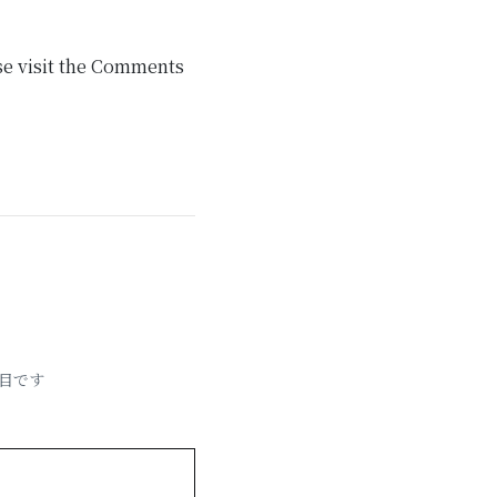
se visit the Comments
目です