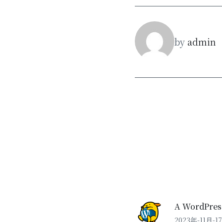
by
admin
A WordPre
2023年-11月-17