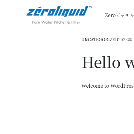
Skip
to
Zeroピッチ
content
ゼ
ロ
ピ
CATEGORIES:
PUBLIS
UNCATEGORIZED
2023年-
ッ
チ
Hello 
ャ
ー
(公
式
Welcome to WordPress. T
サ
イ
ト)